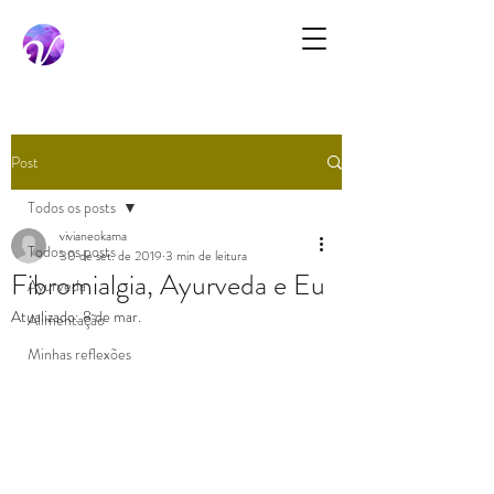
Post
Todos os posts
vivianeokama
Todos os posts
30 de set. de 2019
3 min de leitura
Fibromialgia, Ayurveda e Eu
Ayurveda
Atualizado:
8 de mar.
Alimentação
Minhas reflexões