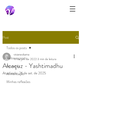
Post
Todos os posts
vivianeokama
Todos os posts
19 de jun. de 2022
3 min de leitura
Alcaçuz - Yashtimadhu
Ayurveda
Atualizado:
26 de set. de 2025
Alimentação
Minhas reflexões