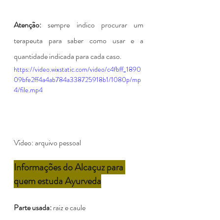
Atenção: 
sempre indico procurar um 
terapeuta para saber como usar e a 
quantidade indicada para cada caso.
https://video.wixstatic.com/video/c4fbff_1890
09bfe2ff4a4ab784a338725918b1/1080p/mp
4/file.mp4
Vídeo: arquivo pessoal
Informações do Alcaçuz para 
quem estuda Ayurveda
Parte usada:
 raiz e caule