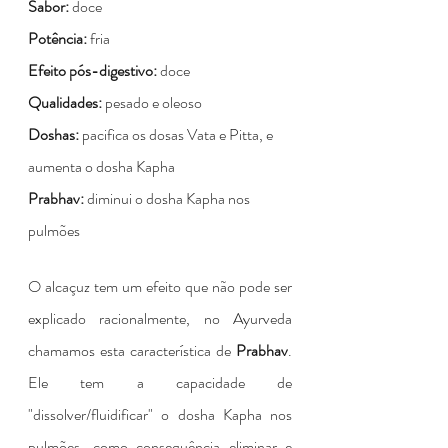
Sabor: 
doce
Potência: 
fria
Efeito pós-digestivo: 
doce
Qualidades:
 pesado e oleoso
Doshas: 
pacifica os dosas Vata e Pitta, e 
aumenta o dosha Kapha
Prabhav:
 diminui o dosha Kapha nos 
pulmões
O alcaçuz tem um efeito que não pode ser 
explicado racionalmente, no Ayurveda 
chamamos esta característica de 
Prabhav
. 
Ele tem a capacidade de 
"dissolver/fluidificar" o dosha Kapha nos 
pulmões, como consequência eliminar e 