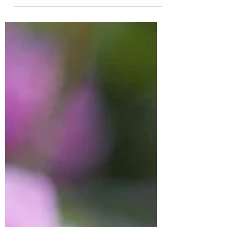
Jogos Olímpicos , meu coração acelera. As
lembranças voltam com força — os treinos diários,...