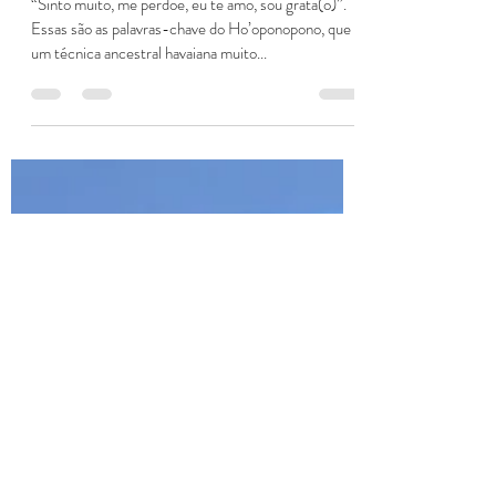
vivianeokama
5 de ago. de 2021
3 min de leitura
Ho'oponopono - Oração Original
“Sinto muito, me perdoe, eu te amo, sou grata(o)”.
Essas são as palavras-chave do Ho’oponopono, que é
um técnica ancestral havaiana muito...